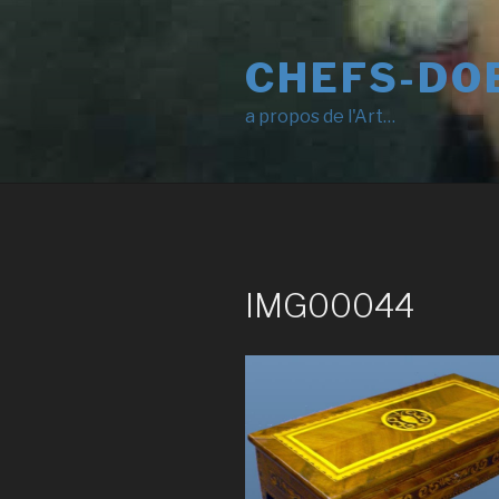
Skip
to
CHEFS-DO
content
a propos de l'Art…
IMG00044