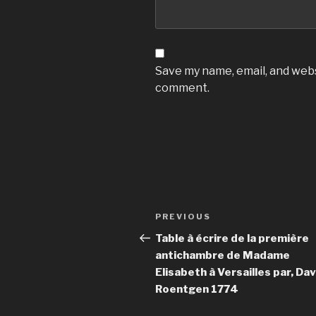
Save my name, email, and websi
comment.
Post
Previous
PREVIOUS
navigation
Post
Table à écrire de la première
antichambre de Madame
Elisabeth à Versailles par, Dav
Roentgen 1774