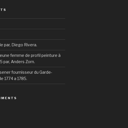
STS
ile par, Diego Rivera.
 jeune femme de profil peinture à
95 par, Anders Zorn.
sener fournisseur du Garde-
e 1774 a 1785.
MMENTS