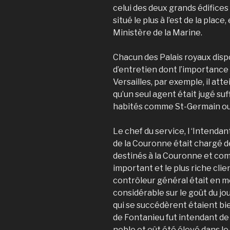
celui des deux grands édifices
situé le plus à l’est de la plac
Ministère de la Marine.
Chacun des Palais royaux disp
d’entretien dont l’importance é
Versailles, par exemple, il at
qu’un seul agent était jugé s
habités comme St-Germain ou
Le chef du service, l ‘Intenda
de la Couronne était chargé 
destinés à la Couronne et comm
important et le plus riche cli
contrôleur général était en m
considérable sur le goût du jo
qui se succédèrent étaient bie
de Fontanieu fut intendant de 
noble et eût été élevé dans le 