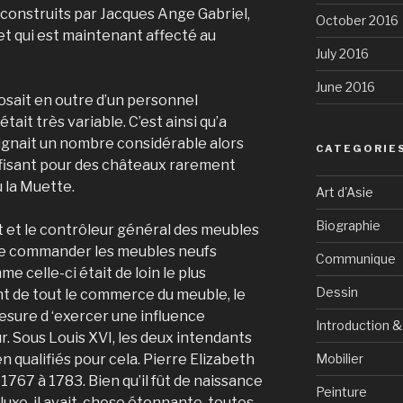
 construits par Jacques Ange Gabriel,
October 2016
e, et qui est maintenant affecté au
July 2016
June 2016
osait en outre d’un personnel
tait très variable. C’est ainsi qu’a
teignait un nombre considérable alors
CATEGORIE
uffisant pour des châteaux rarement
 la Muette.
Art d'Asie
Biographie
nt et le contrôleur général des meubles
de commander les meubles neufs
Communique
e celle-ci était de loin le plus
Dessin
ent de tout le commerce du meuble, le
esure d ‘exercer une influence
Introduction 
ur. Sous Louis XVI, les deux intendants
n qualifiés pour cela. Pierre Elizabeth
Mobilier
1767 à 1783. Bien qu’il fût de naissance
Peinture
luxe, il avait, chose étonnante, toutes