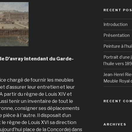
RECENT PO
Introduction
Présentation
Peinture à l’hu
Portrait d’une
le D’avray Intendant du Garde-
l’huile vers 18
Jean-Henri Rie
ice chargé de fournir les meubles
Meuble Royal d
et d’assurer leur entretien et leur
. A partir du règne de Louis XIV et
aussi tenir un inventaire de tout le
RECENT CO
uronne, consigner ses déplacements
e pièce à l ‘autre. Il disposait d’un
le règne de Louis XVI sa direction
ARCHIVES
aujourd’hui place de la Concorde) dans