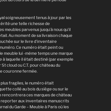
yal soigneusement tenus à jour par les
térité une telle richesse de
s meubles parvenus jusqu’à nous qu’il
étail. Au moment de sa livraison chaque
ouchée sur le livre d’inventaire
n numéro. Ce numéro était peint ou
r le meuble lui -même temps une marque
 à laquelle il était destiné (par exemple
r St cloud ou C.T. pour château du
une couronne fermée.
plus fragiles, le numéro était
quette collé au bois du siège ou sur le
‘on rencontrera ces marques de château
se reporter aux inventaires manuscrits
urnal du Garde – Meuble à Paris où les