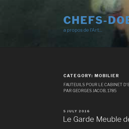
Skip
to
CHEFS-DO
content
a propos de l'Art…
CATEGORY:
MOBILIER
FAUTEUILS POUR LE CABINET D
PAR GEORGES JACOB, 1785
POSTED
5 JULY 2016
ON
Le Garde Meuble d