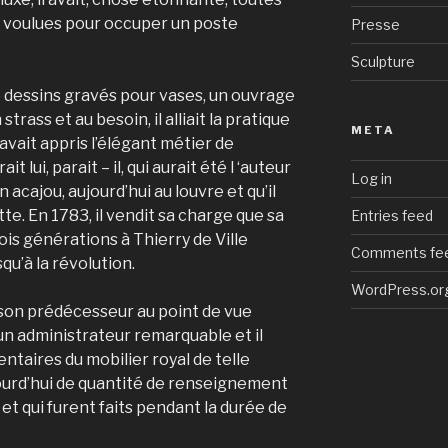
 voulues pour occuper un poste
Presse
Sculpture
 de dessins gravés pour vases, un ouvrage
trass et au besoin, il alliait la pratique
META
 avait appris l’élégant métier de
t lui, parait – il, qui aurait été l ‘auteur
Log in
 acajou, aujourd’hui au louvre et qu’il
te. En 1783, il vendit sa charge que sa
Entries feed
ois générations à Thierry de Ville
Comments fe
qu’à la révolution.
WordPress.or
e son prédécesseur au point de vue
un administrateur remarquable et il
ntaires du mobilier royal de telle
ourd’hui de quantité de renseignement
et qui furent faits pendant la durée de