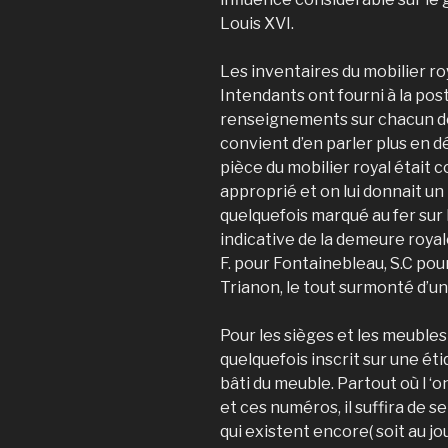
Louis XVI.
Les inventaires du mobilier ro
Intendants ont fourni à la pos
renseignements sur chacun de
convient d’en parler plus en d
pièce du mobilier royal était c
approprié et on lui donnait u
quelquefois marqué au fer su
indicative de la demeure royale
F. pour Fontainebleau, S.C pou
Trianon, le tout surmonté d’
Pour les sièges et les meubles 
quelquefois inscrit sur une éti
bâti du meuble. Partout où l 
et ces numéros, il suffira de 
qui existent encore( soit au jo