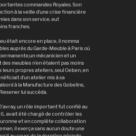
 importantes commandes Royales. Son
tion à la veille d’une crise financière
mies dans son service, eut
ins franches.
eu était encore en place, il nomma
les auprès du Garde-Meuble à Paris où
on permanente,un mécanicien et un
t des meubles n’en étaient pas moins
 leurs propres ateliers, seul Oeben, en
néficiait d’un atelier mis à sa
’abord à la Manufacture des Gobelins,
 Riesener lui succéda.
 D’avray, un rôle important fut confié au
 IL avait été chargé de contrôler les
ouronne et en complète collaboration
eman, il exerça sans aucun doute une
goût au cours de la dernière période