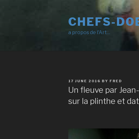
Skip
to
CHEFS-DO
content
a propos de l'Art…
POSTED
17 JUNE 2016
BY
FRED
ON
Un fleuve par Jean-
sur la plinthe et d