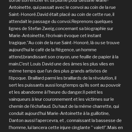
sortie son encrier et sa plume pour dessiné Marie-
Antoinette, qui passait avec le convoi au coin de la rue
Saint-Honoré.David était placé au coin de cette rue, il
attendait le passage du convoi.Reprenons quelques
lignes de Stefan Zweig,concernant sa biographie sur
Marie-Antoinette, l’écrivain évoque cet instant
tragique.”Au coin de la rue Saint-Honoré, là ou se trouve
aujourd’hui le café de la Régence, un homme
attend,brandissant son crayon, une feuille de papier à la
main.C’est Louis David une des âmes les plus viles en
même temps que l’un des plus grands artistes de
l’époque. Braillard parmi les braillards de la révolution, il
sert les puissants aussi longtemps qu’ils sont au pouvoir
et les abandonne à l’heure du danger.Il peint les
vainqueurs à leur couronnement et les victimes sur le
chemin de l’échafaud. Du haut de la même charrette, qui
conduit aujourd’hui Marie-Antoinette à la guillotine,
Danton aussi l’apercevra, et , connaissant la bassesse de
l’homme, lui lancera cette injure cinglante ” valet!”.Mais en