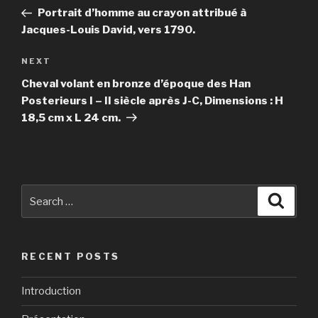
navigation
Post
Portrait d’homme au crayon attribué à
Jacques-Louis David, vers 1790.
Next
NEXT
Post
Cheval volant en bronze d’époque des Han
Posterieurs I – II siècle après J-C, Dimensions : H
18,5 cm x L 24 cm.
Search
Searc
for:
RECENT POSTS
Introduction