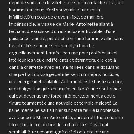
dépit de son âme de valet et de son cœur lâche et vil,cet
homme a un coup d’œil souverain et une main
infaillible.D’un coup de crayon il fixe, de manière
impérissable, le visage de Marie-Antoinette allant à
l’échafaud, esquisse d’un grandiose effroyable, d’une
puissance sinistre, prise sur le vif: une femme vieillie,sans
beauté, fière encore seulement, la bouche
orgueilleusement fermée, comme pour proférer un cri
intérieur, les yeux indifférents et étrangers, elle est là
dans la charrette avec les mains liées dans le dos.Dans
chaque trait du visage pétrifié se lit un mépris indicible,
une énergie inébranlable s’affirme dans le buste cambré;
une résignation qui s’est muée en fierté, une souffrance
qui est devenue une force intérieure,donnent a cette
figure tourmentée une nouvelle et terrible majesté.La
haine même ne saurait nier sur cette feuille la noblesse
avec laquelle Marie-Antoinette, par son attitude sublime ,
triomphe de l’opprobre de la charrette”. David qui
semblait être accompagné ce 16 octobre par une