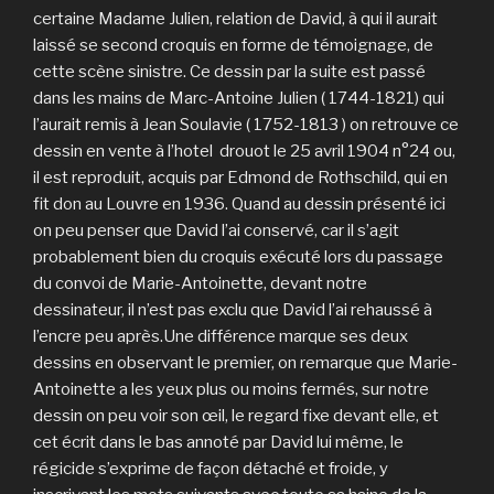
certaine Madame Julien, relation de David, à qui il aurait
laissé se second croquis en forme de témoignage, de
cette scène sinistre. Ce dessin par la suite est passé
dans les mains de Marc-Antoine Julien ( 1744-1821) qui
l’aurait remis à Jean Soulavie ( 1752-1813 ) on retrouve ce
dessin en vente à l’hotel drouot le 25 avril 1904 n°24 ou,
il est reproduit, acquis par Edmond de Rothschild, qui en
fit don au Louvre en 1936. Quand au dessin présenté ici
on peu penser que David l’ai conservé, car il s’agit
probablement bien du croquis exécuté lors du passage
du convoi de Marie-Antoinette, devant notre
dessinateur, il n’est pas exclu que David l’ai rehaussé à
l’encre peu après.Une différence marque ses deux
dessins en observant le premier, on remarque que Marie-
Antoinette a les yeux plus ou moins fermés, sur notre
dessin on peu voir son œil, le regard fixe devant elle, et
cet écrit dans le bas annoté par David lui même, le
régicide s’exprime de façon détaché et froide, y