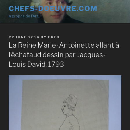
Skip
CHEFS-DOEUVRE.COM
to
a propos de l'Art…
content
POSTED
22 JUNE 2016
BY
FRED
ON
La Reine Marie-Antoinette allant à
l’échafaud dessin par Jacques-
Louis David, 1793