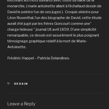
inscrivant les mots suivants avec toute sa haine de la
monarchie, ( marie antoinette allant à l’échafaud dessin de
David le peintre l’un de ses juges ). Croquis sinistre pour
Léon Rosenthal, l’un des biographe de David, cette étude
aurait été jugé par les frères Goncourt comme une”
charge hideuse ” journal 18 avril 1859. D’une simplicité
remarquable, ce dessin est assurément le plus poignant
témoignage graphique relatif à la mort de Marie-
Antoinette.
Frédéric Happel – Patricia Delandines.
CATEGORIES
DESSIN
Leave a Reply