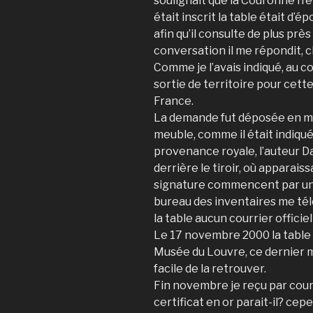
soulignait que la Couronne n’ét
était inscrit la table était d’é
afin qu’il consulte de plus près
conversation il me répondit, 
Comme je l’avais indiqué, au c
sortie de territoire pour cett
France.
La demande fut déposée en ma
meuble, comme il était indiqué s
provenance royale, l’auteur D
derrière le tiroir, où apparais
signature commencent par un R
bureau des inventaires me t
la table aucun courrier officie
Le 17 novembre 2000 la table
Musée du Louvre, ce dernier me 
facile de la retrouver.
Fin novembre je reçu par courri
certificat en or parait-il? ce