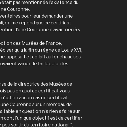
 n’était pas mentionnée l’existence du
une Couronne.
nventaires pour leur demander une
bli, on me répond que ce certificat
mention d’une Couronne n’avait rien à y
irection des Musées de France,
éciser qu’a la fin du règne de Louis XVI,
, apposait et collait au fer chaud ses
vaient varier de taille selon les
se de la directrice des Musées de
vois pas en quoi ce certificat vous
 n’est en aucun cas un certificat
 d’une Couronne sur un morceau de
a table en question n’a rien a faire sur
on dont l’unique objectif est de certifier
peu sortir du territoire national “.