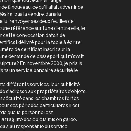
ion, que tout était arrangé.
e à nouveau, ce qu’il allait advenir de
désirai pas la vendre, dans la
 lui renvoyer ses deux feuilles de
cune référence sur l’une d’entre elle, le
ur cette convocation datait de
tificat délivré pour la table à écrire
méro de certificat inscrit sur la
une demande de passeport qui m’avait
ulpture? En novembre 2000, je pris la
dans un service bancaire sécurisé le
s différents services, leur publicité
de s’adresse aux propriétaires d’objets
en sécurité dans les chambres fortes
our des périodes particulières il est
rde que le personnel est
la fragilité des objets mis en garde.
dais au responsable du service