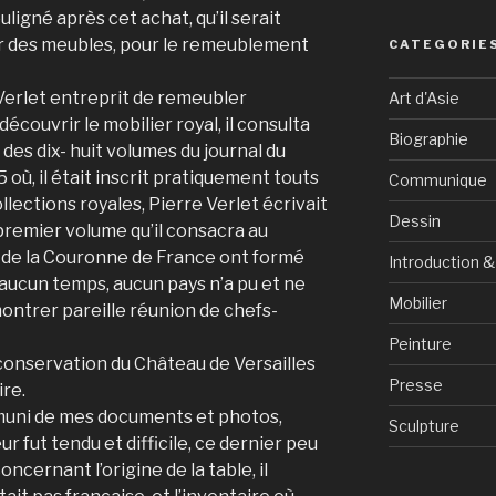
uligné après cet achat, qu’il serait
érir des meubles, pour le remeublement
CATEGORIE
Verlet entreprit de remeubler
Art d'Asie
edécouvrir le mobilier royal, il consulta
Biographie
ts des dix- huit volumes du journal du
 où, il était inscrit pratiquement touts
Communique
llections royales, Pierre Verlet écrivait
Dessin
remier volume qu’il consacra au
ns de la Couronne de France ont formé
Introduction 
 aucun temps, aucun pays n’a pu et ne
Mobilier
ntrer pareille réunion de chefs-
Peinture
a conservation du Château de Versailles
Presse
ire.
, muni de mes documents et photos,
Sculpture
r fut tendu et difficile, ce dernier peu
cernant l’origine de la table, il