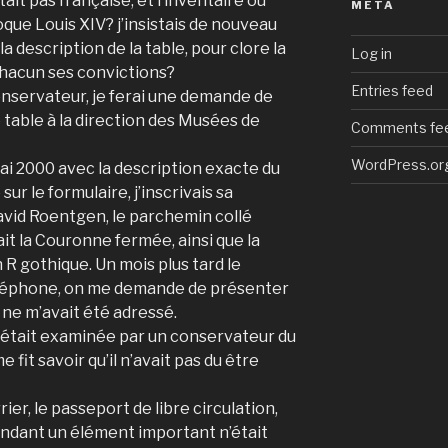
ait pas française, et l’inventaire où
META
poque Louis XIV? j’insistais de nouveau
 la description de la table, pour clore la
Log in
chacun ses convictions?
Entries feed
onservateur, je ferai une demande de
e table à la direction des Musées de
Comments fe
WordPress.or
i 2000 avec la description exacte du
ur le formulaire, j’inscrivais sa
avid Roentgen, le parchemin collé
sait la Couronne fermée, ainsi que la
 gothique. Un mois plus tard le
éléphone, on me demande de présenter
l ne m’avait été adressé.
 était examinée par un conservateur du
fit savoir qu’il n’avait pas du être
er, le passeport de libre circulation,
pendant un élément important n’était