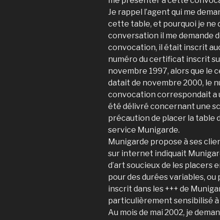
me présenter à cette convocat
Je rappel l’agent qui me demand
cette table, et pourquoi je ne 
conversation il me demande de
convocation, il était inscrit au
numéro du certificat inscrit s
novembre 1997, alors que le cer
datait de novembre 2000, le nu
convocation correspondait a 
été délivré concernant une sc
précaution de placer la table 
service Munigarde.
Munigarde propose à ses client
sur internet indiquait Munigar
d’art soucieux de les placers 
pour des durées variables, ou p
inscrit dans les +++ de Muniga
particulièrement sensibilisé à 
Au mois de mai 2002, je deman