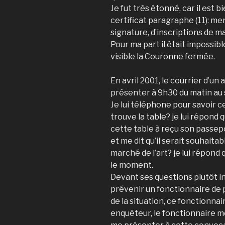
Je fut très étonné, car il est
certificat paragraphe (11): me
signature, d’inscriptions de m
Pour ma part il était impossib
visible la Couronne fermée.
En avril 2001, le courrier d’
présenter à 9h30 du matin au s
Je lui téléphone pour savoir c
trouve la table? je lui répond q
cette table à reçu son passepor
et me dit qu’il serait souhaita
marché de l’art? je lui répond
le moment.
Devant ses questions plutôt inc
prévenir un fonctionnaire de 
de la situation, ce fonctionnai
enquêteur, le fonctionnaire me