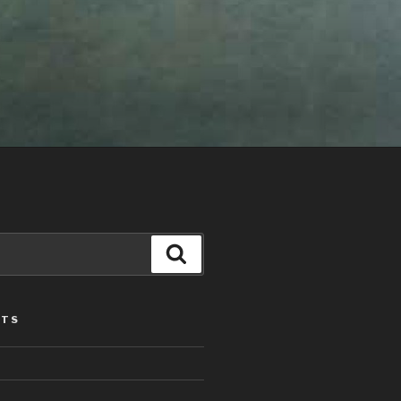
Search
STS