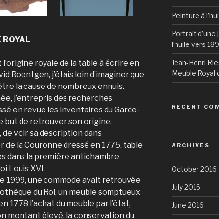
Peinture à l’hu
Portrait d’une
 ROYAL
l’huile vers 18
l’origine royale de la table à écrire en
Jean-Henri Rie
Meuble Royal d
id Roentgen, j’étais loin d’imaginer que
 être la cause de nombreux ennuis.
e, j’entrepris des recherches
RECENT CO
assé en revue les inventaires du Garde-
e but de retrouver son origine.
de voir sa description dans
er de la Couronne dressé en 1775, table
ARCHIVES
les dans la première antichambre
oi Louis XVI.
October 2016
ée 1999, une commode avait retrouvée
July 2016
iothèque du Roi, un meuble somptueux
en 1778 l’achat du meuble par l’état,
June 2016
son montant élevé, la conservation du