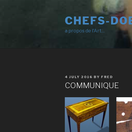
Skip
to
CHEFS-DO
content
a propos de l'Art…
POSTED
4 JULY 2016
BY
FRED
ON
COMMUNIQUE